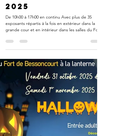
Bessoncourt Fort
7 nov. 2025
1 min de lecture
MARCHE DE NOËL
2025
De 10h00 à 17h00 en continu Avec plus de 35
exposants répartis à la fois en extérieur dans la
grande cour et en intérieur dans les salles du Fort,
vous pourrez trouver de nombreux produits et
idées originales de producteurs et artisans locaux
pour vos cadeaux de Noël : Décorations, bougies,
bijoux, produits de beauté, parfums, couture,
feutrine, objets et jouets en bois, fleurs, pierres
naturelles, … Mais aussi vous restaurer le midi et
déguster les produits locaux Vin chaud,