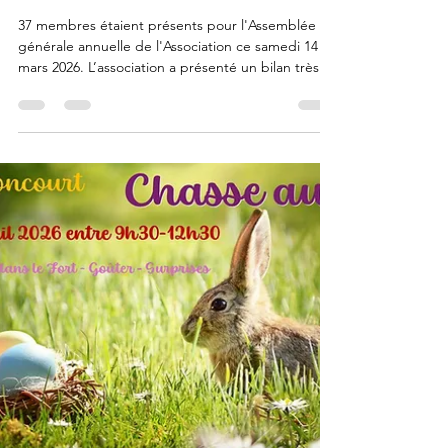
générale 14 mars
2026
37 membres étaient présents pour l'Assemblée
générale annuelle de l'Association ce samedi 14
mars 2026. L’association a présenté un bilan très
positif pour l’année 2025, avec plus de 5 500
visiteurs accueillis lors de diverses manifestations :
chasse aux œufs, marchés artisanaux, Journées
Européennes du Patrimoine, soirées Halloween et
marché de Noël. Les visites guidées, organisées
chaque dimanche après-midi de mai à septembre,
ainsi que les partenariats avec des association