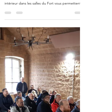
De 10h00 à 17h00 en continu Plus de 35 exposants
répartis en extérieur dans la grande cour et en
intérieur dans les salles du Fort vous permettent
de trouver de nombreux produits et idées
originales (pensez à la fête des mères !) de
producteurs et artisans locaux : Fleurs, plants de
légumes et aromatiques, Décorations, Bougies,
Bijoux, Produits de beauté, Parfums, Couture,
Objets en bois, Vannerie, peinture … Mais aussi
vous restaurer le midi et déguster les produits
locaux F