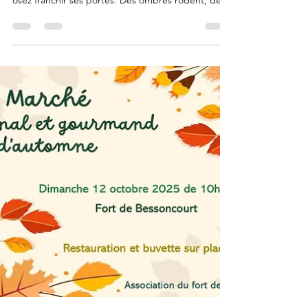
SAMEDI 1er
NOVEMBRE
Le Fort de Bessoncourt cache plus que des
pierres et des légendes....Le soir d'Halloween,
osez franchir ses portes. Des ombres rôdent, des
chuchotements résonnent, dans chaque recoin se
cache l'inattendu... Etes-vous prêts à affronter ce
qui se cache dans l'obscurité ? Réservez vite, les
esprits n'attendent que vous ! Venez explorer les
dédales du Fort de Bessoncourt à la lumière
d'une lanterne pour une soirée frissonnante de
péripéties et de surprises. Laissez-vous surprendr