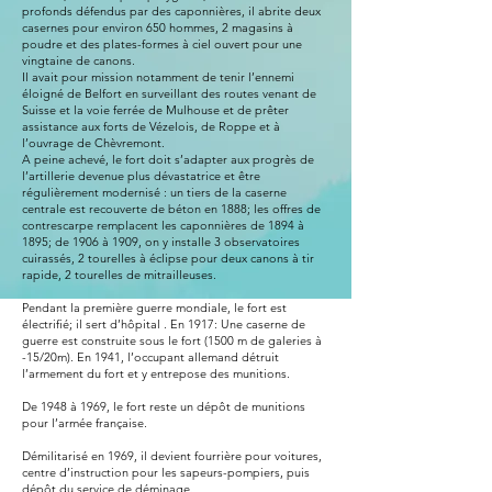
profonds défendus par des caponnières, il abrite deux
casernes pour environ 650 hommes, 2 magasins à
poudre et des plates-formes à ciel ouvert pour une
vingtaine de canons.
Il avait pour mission notamment de tenir l’ennemi
éloigné de Belfort en surveillant des routes venant de
Suisse et la voie ferrée de Mulhouse et de prêter
assistance aux forts de Vézelois, de Roppe et à
l’ouvrage de Chèvremont.
A peine achevé, le fort doit s’adapter aux progrès de
l’artillerie devenue plus dévastatrice et être
régulièrement modernisé : un tiers de la caserne
centrale est recouverte de béton en 1888; les offres de
contrescarpe remplacent les caponnières de 1894 à
1895; de 1906 à 1909, on y installe 3 observatoires
cuirassés, 2 tourelles à éclipse pour deux canons à tir
rapide, 2 tourelles de mitrailleuses.
Pendant la première guerre mondiale, le fort est
électrifié; il sert d’hôpital . En 1917: Une caserne de
guerre est construite sous le fort (1500 m de galeries à
-15/20m). En 1941, l’occupant allemand détruit
l’armement du fort et y entrepose des munitions.
De 1948 à 1969, le fort reste un dépôt de munitions
pour l’armée française.
Démilitarisé en 1969, il devient fourrière pour voitures,
centre d’instruction pour les sapeurs-pompiers, puis
dépôt du service de déminage.