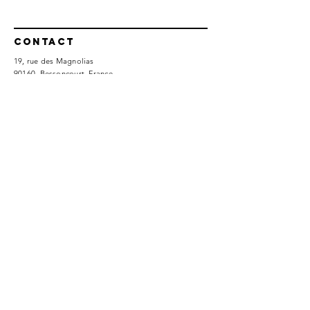
2026
Contact
19, rue des Magnolias
90160 Bessoncourt, France
​Tél :
06 13 61 85 04
assoc.fort.bessoncourt@gmail.com
Politique de confidentialité
Conditions d'utilisation
© 2023 par Association du Fort de Bessoncourt. Créé
avec
Wix.com