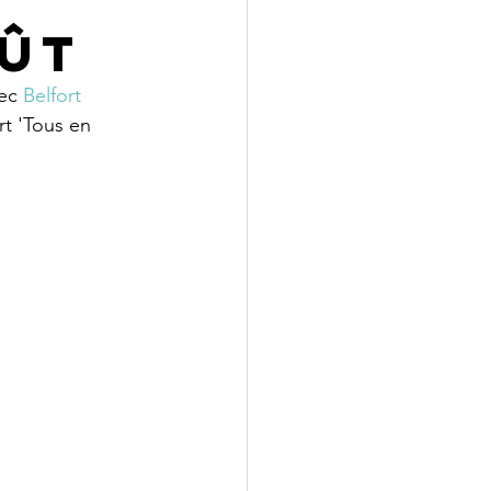
oût
ec 
Belfort 
rt 'Tous en 