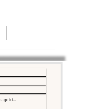
lan
semblée
nérale 14
rs 2026