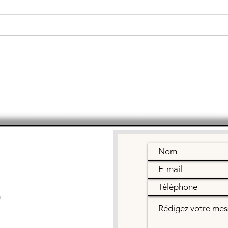
Marché
Bi
artisanal et
As
gourmand de
gé
Printemps 2026
ma
m