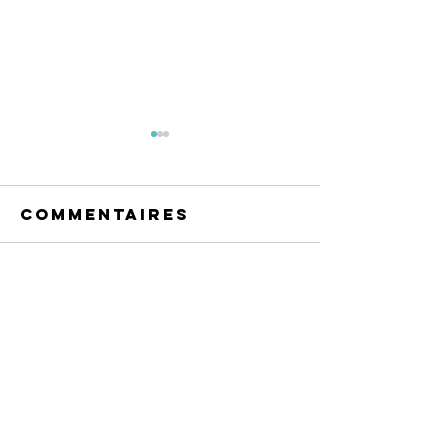
Commentaires
Rédigez un commentaire...
Marché
Bilan
artisanal et
Assembl
gourmand de
générale
Printemps
mars 20
2026
Contact