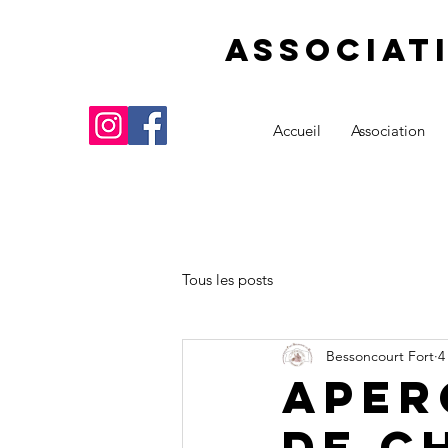
Associat
Accueil
Association
Tous les posts
Bessoncourt Fort
4
Aper
de c